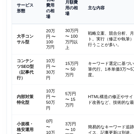
月額費
サービス
費用
用の相
主な内容
形態
の相
場
場
30万円
20万
戦略立案、競合分析、月
大手コン
〜 100
円 〜
ト。実行（修正や執筆）
サル型
100
万円以
行うことが多い。
万円
上
コンテン
10万
15万円
キーワード選定に基づい
ツSEO型
円 〜
〜 50
筆代行。1本単価3万〜5
（記事代
30万
万円
度。
行）
円
10万
5万円
内部対策
円 〜
HTML構造の修正やサ
〜 15
特化型
50万
ド改善など、技術的な最
万円
円
0円
小規模・
3万円
〜
簡易的なキーワード追跡
格安運用
〜 10
10万
イス、記事更新は別途。