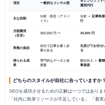
オレンジソフト
項目
一般的なコンサル型
運用代行
分析・助言（アドバ
分析 ＋
記事執筆
主な役割
イス）
行
月額費用
300,000 円 〜
39,800 円
（目安）
自社で記事を書く必
丸投げでお任せ
実務の負担
要がある
る
得られる成
専門的なデータと改
順位向上 ＋
蓄積
果
善案
事資産
どちらのスタイルが自社に合っていますか
SEOを成功させるための正解は一つではありま
「社内に執筆リソースが不足している」 「着実