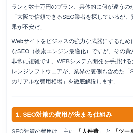
. 大阪のオレンジソフトウェアが提案する「勝てるSEO」
ランと数十万円のプラン、具体的に何が違うの
オレンジソフトウェアのSEO記事代行
「大阪で信頼できるSEO業者を探しているが、
果が不安だ」
記事代行を丸投げするメリット
. 新規ホームページ制作とSEOの深い関係
Webサイトをビジネスの強力な武器にするため
なSEO（検索エンジン最適化）ですが、その費
. 失敗しないSEO業者の選び方
非常に複雑です。WEBシステム開発を手掛ける
. まとめ：投資対効果を最大化するパートナー選び
レンジソフトウェアが、業界の裏側も含めた「S
SEO対策の運用モデル比較
のリアルな費用相場」を徹底解説します。
どちらのスタイルが自社に合っていますか？
1. SEO対策の費用が決まる仕組み
SEO対策の費用は、主に
「人件費」
と
「ツー