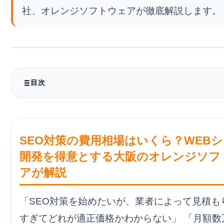
社、オレンジソフトウェアが徹底解説します。
目次
. SEO対策の費用が決まる仕組み
なぜSEOには定価がないのか？
SEO対策の費用相場はいくら？WEB
. 【徹底比較】SEO対策の費用相場表
開発を得意とする大阪のオレンジソフ
. 記事代行の有無が料金を大きく左右する
アが解説
記事代行なし（コンサルのみ）の場合
「SEO対策を始めたいが、業者によって見積も
記事代行あり（丸投げ）の場合
すぎてどれが適正価格かわからない」 「月額数