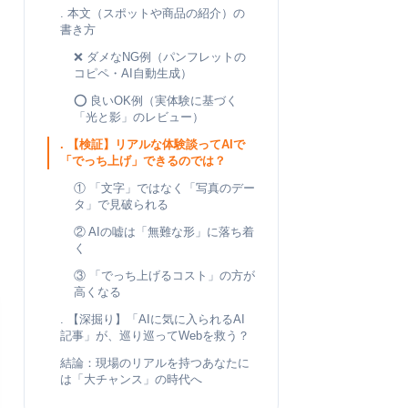
. 本文（スポットや商品の紹介）の
書き方
❌ ダメなNG例（パンフレットの
コピペ・AI自動生成）
⭕ 良いOK例（実体験に基づく
「光と影」のレビュー）
. 【検証】リアルな体験談ってAIで
「でっち上げ」できるのでは？
① 「文字」ではなく「写真のデー
タ」で見破られる
② AIの嘘は「無難な形」に落ち着
く
③ 「でっち上げるコスト」の方が
高くなる
. 【深掘り】「AIに気に入られるAI
記事」が、巡り巡ってWebを救う？
結論：現場のリアルを持つあなたに
は「大チャンス」の時代へ