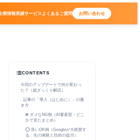
企業情報
実績
サービス
よくあるご質問
お問い合わせ
CONTENTS
今回のアップデートで何が変わっ
た？（超ざっくり解説）
. 記事の「導入（はじめに）」の書
き方
❌ ダメなNG例（AI量産型・どこ
かで見たまとめ）
⭕ 良いOK例（Googleが大絶賛す
る、生の体験と目的の提示）