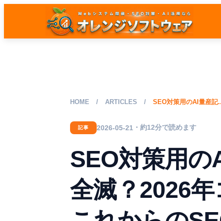
HOME
/
ARTICLES
/
SEO対策用のAI量産記..
・約12分で読めます
2026-05-21
記事
SEO対策用の
全滅？2026
これからのSE