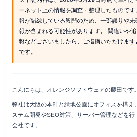
. Project Glasswing と Claude Mythos Preview のスペック
ーネット上の情報を調査・整理したものです
報が錯綜している段階のため、一部誤りや未
. なぜ50社制限なのか？ ──「防衛の非対称性」と政府の介入
報が含まれる可能性があります。 間違いや
. Linux等における脆弱性ラッシュの背景
報などございましたら、ご指摘いただけます
結論：セキュリティのパラダイムシフト
です。
こんにちは、オレンジソフトウェアの藤田です
弊社は大阪の本町と緑地公園にオフィスを構え、
ステム開発やSEO対策、サーバー管理などを行
会社です。