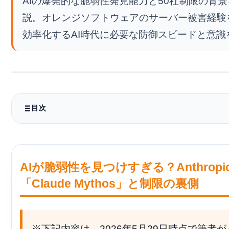
AIの爆発的な脆弱性発見能力と50社制限の背景
説。オレンジソフトウェアのサーバー被害経験
効率化するAI時代に必要な防御スピードと意識
目次
【非エンジニア向け】泥棒より先に鍵の壊れやすさを見つけるA
. AIは「超優秀なセキュリティ監査官」
AIが脆弱性を見つけすぎる？Anthropi
. なぜ「50社だけ」に制限して隠しているの？
「Claude Mythos」と制限の裏側
. Linux（リナックス）の連続発見について
【エンジニア向け】パッチ適用がボトルネック化するAI駆動型
ィ
※下記内容は、2026年5月29日時点で筆者