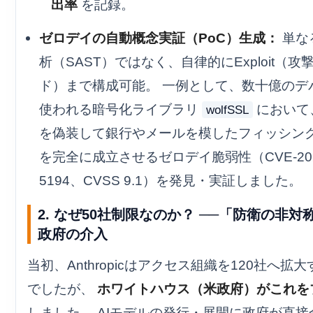
出率
を記録。
ゼロデイの自動概念実証（PoC）生成：
単な
析（SAST）ではなく、自律的にExploit（攻
ド）まで構成可能。 一例として、数十億のデ
使われる暗号化ライブラリ
において
wolfSSL
を偽装して銀行やメールを模したフィッシン
を完全に成立させるゼロデイ脆弱性（CVE-202
5194、CVSS 9.1）を発見・実証しました。
2. なぜ50社制限なのか？ ──「防衛の非対
政府の介入
当初、Anthropicはアクセス組織を120社へ拡
でしたが、
ホワイトハウス（米政府）がこれを
しました。 AIモデルの発行・展開に政府が直接